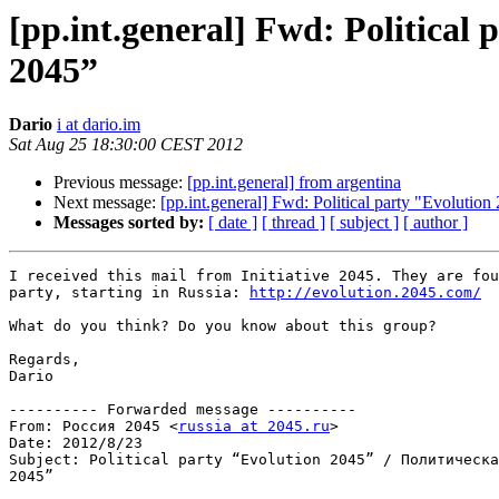
[pp.int.general] Fwd: Politica
2045”
Dario
i at dario.im
Sat Aug 25 18:30:00 CEST 2012
Previous message:
[pp.int.general] from argentina
Next message:
[pp.int.general] Fwd: Political party "Evolu
Messages sorted by:
[ date ]
[ thread ]
[ subject ]
[ author ]
I received this mail from Initiative 2045. They are fou
party, starting in Russia: 
http://evolution.2045.com/
What do you think? Do you know about this group?

Regards,

Dario

---------- Forwarded message ----------

From: Россия 2045 <
russia at 2045.ru
>

Date: 2012/8/23

Subject: Political party “Evolution 2045” / Политическа
2045”
