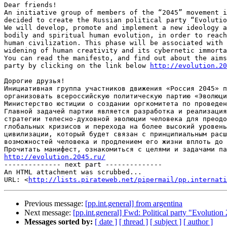
Dear friends!

An initiative group of members of the “2045” movement i
decided to create the Russian political party “Evolutio
We will develop, promote and implement a new ideology a
bodily and spiritual human evolution, in order to reach
human civilization. This phase will be associated with 
widening of human creativity and its cybernetic immorta
You can read the manifesto, and find out about the aims
party by clicking on the link below 
http://evolution.20
Дорогие друзья!

Инициативная группа участников движения «Россия 2045» п
организовать всероссийскую политическую партию «Эволюци
Министерство юстиции о создании оргкомитета по проведен
Главной задачей партии является разработка и реализация
стратегии телесно-духовной эволюции человека для преодо
глобальных кризисов и перехода на более высокий уровень
цивилизации, который будет связан с принципиальным расш
возможностей человека и продлением его жизни вплоть до 
http://evolution.2045.ru/

-------------- next part --------------

An HTML attachment was scrubbed...

URL: <
http://lists.pirateweb.net/pipermail/pp.internati
Previous message:
[pp.int.general] from argentina
Next message:
[pp.int.general] Fwd: Political party "Evolu
Messages sorted by:
[ date ]
[ thread ]
[ subject ]
[ author ]