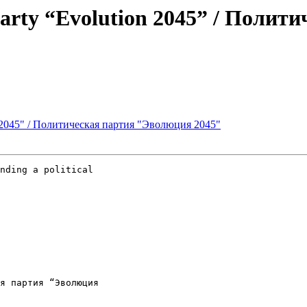
l party “Evolution 2045” / Пол
tion 2045" / Политическая партия "Эволюция 2045"
nding a political

я партия “Эволюция
