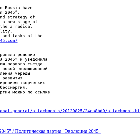
n Russia have

n 2045”.

nd strategy of

 a new stage of

the a radical

lity.

 and tasks of the

45.com/
риняла решение

я 2045» и уведомила

ию первого съезда.

 новой эволюционной

ления череды

 развития

ирением творческих

бессмертия.

onal.general/attachments/20120825/24ea8bd0/attachment.ht
tion 2045" / Политическая партия "Эволюция 2045"