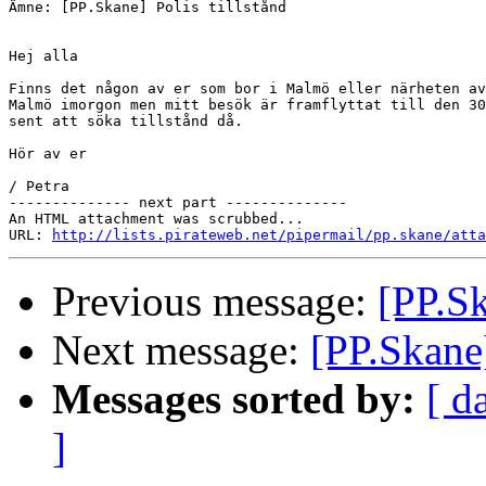
Ämne: [PP.Skane] Polis tillstånd

Hej alla

Finns det någon av er som bor i Malmö eller närheten av
Malmö imorgon men mitt besök är framflyttat till den 30
sent att söka tillstånd då.

Hör av er

/ Petra

-------------- next part --------------

An HTML attachment was scrubbed...

URL: 
http://lists.pirateweb.net/pipermail/pp.skane/atta
Previous message:
[PP.Sk
Next message:
[PP.Skane
Messages sorted by:
[ d
]