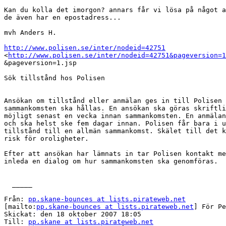
Kan du kolla det imorgon? annars får vi lösa på något a
de även har en epostadress... 

mvh Anders H.

http://www.polisen.se/inter/nodeid=42751

<
http://www.polisen.se/inter/nodeid=42751&pageversion=1
&pageversion=1.jsp

Sök tillstånd hos Polisen

Ansökan om tillstånd eller anmälan ges in till Polisen 
sammankomsten ska hållas. En ansökan ska göras skriftli
möjligt senast en vecka innan sammankomsten. En anmälan
och ska helst ske fem dagar innan. Polisen får bara i u
tillstånd till en allmän sammankomst. Skälet till det k
risk för oroligheter. 

Efter att ansökan har lämnats in tar Polisen kontakt me
inleda en dialog om hur sammankomsten ska genomföras. 

  _____  

Från: 
pp.skane-bounces at lists.pirateweb.net
[mailto:
pp.skane-bounces at lists.pirateweb.net
] För Pe
Skickat: den 18 oktober 2007 18:05

Till: 
pp.skane at lists.pirateweb.net