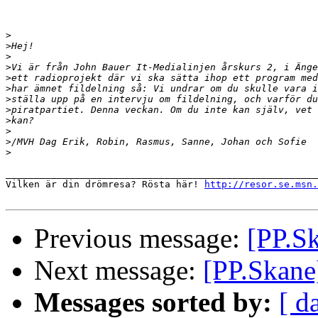
>
>
>
>
>
>
>
>
>
>
>
>
_______________________________________________________
Vilken är din drömresa? Rösta här! 
http://resor.se.msn.
Previous message:
[PP.Sk
Next message:
[PP.Skane
Messages sorted by:
[ d