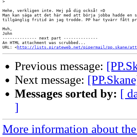
>
Hehe, verkligen inte. Hej på dig också! =D

Man kan säga att det här med att börja jobba hadde en s
tillgänglig fritid än jag trodde. PP har tyvärr fått pr
Mvh,

John

-------------- next part --------------

An HTML attachment was scrubbed...

URL: <
http://lists.pirateweb.net/pipermail/pp.skane/at
Previous message:
[PP.Sk
Next message:
[PP.Skane]
Messages sorted by:
[ d
]
More information about the 