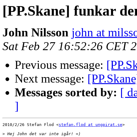
[PP.Skane] funkar de
John Nilsson
john at milss
Sat Feb 27 16:52:26 CET 
Previous message:
[PP.Sk
Next message:
[PP.Skane]
Messages sorted by:
[ d
]
2010/2/26 Stefan Flod <
stefan.flod at ungpirat.se
>

>