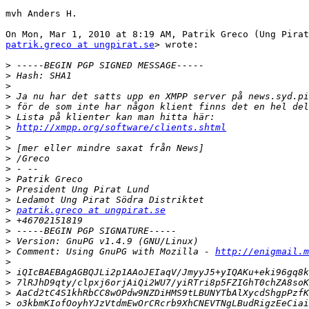
mvh Anders H.

patrik.greco at ungpirat.se
> wrote:

>
>
>
>
>
>
>
http://xmpp.org/software/clients.shtml
>
>
>
>
>
>
>
>
patrik.greco at ungpirat.se
>
>
>
>
 Comment: Using GnuPG with Mozilla - 
http://enigmail.m
>
>
>
>
>