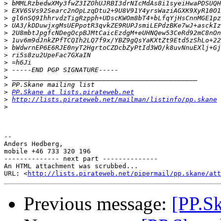
>
>
>
>
>
>
>
>
>
>
>
>
>
PP.Skane at lists.pirateweb.net
>
http://lists.pirateweb.net/mailman/listinfo/pp.skane
>
-- 

Anders Hedberg,

mobile +46 733 320 196

-------------- next part --------------

An HTML attachment was scrubbed...

URL: <
http://lists.pirateweb.net/pipermail/pp.skane/at
Previous message:
[PP.S