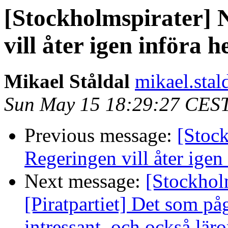
[Stockholmspirater] 
vill åter igen införa 
Mikael Ståldal
mikael.stald
Sun May 15 18:29:27 CES
Previous message:
[Stock
Regeringen vill åter igen
Next message:
[Stockhol
[Piratpartiet] Det som på
intressant, och också läror