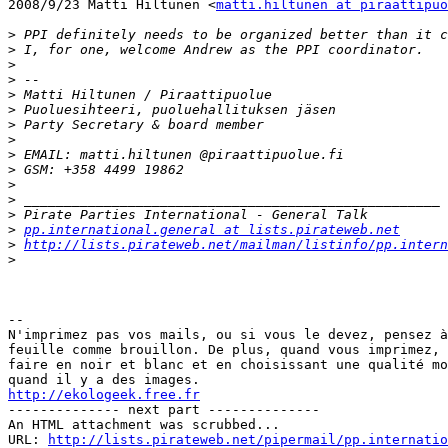
2008/9/23 Matti Hiltunen <
matti.hiltunen at piraattipuo
>
>
>
>
>
>
>
>
>
>
>
>
>
>
pp.international.general at lists.pirateweb.net
>
http://lists.pirateweb.net/mailman/listinfo/pp.intern
>
-- 

N'imprimez pas vos mails, ou si vous le devez, pensez à
feuille comme brouillon. De plus, quand vous imprimez, 
faire en noir et blanc et en choisissant une qualité mo
http://ekologeek.free.fr

-------------- next part --------------

An HTML attachment was scrubbed...

URL: 
http://lists.pirateweb.net/pipermail/pp.internatio