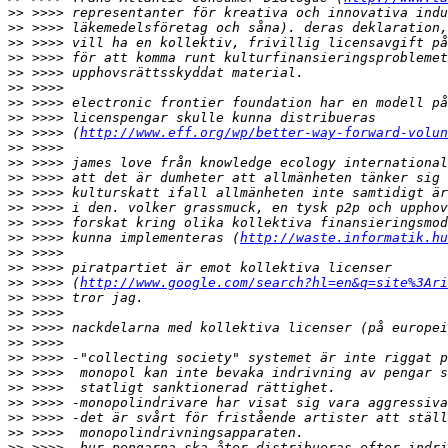
>>
>>
>>
>>
>>
>>
>>
>>
>>
 >>>> (
http://www.eff.org/wp/better-way-forward-volun
>>
>>
>>
>>
>>
>>
>>
 >>>> kunna implementeras (
http://waste.informatik.hu
>>
>>
>>
 >>>> (
http://www.google.com/search?hl=en&q=site%3Ari
>>
>>
>>
>>
>>
>>
>>
>>
>>
>>
>>