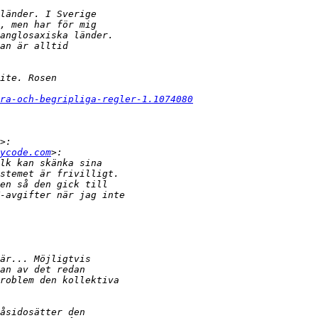
ra-och-begripliga-regler-1.1074080
ycode.com