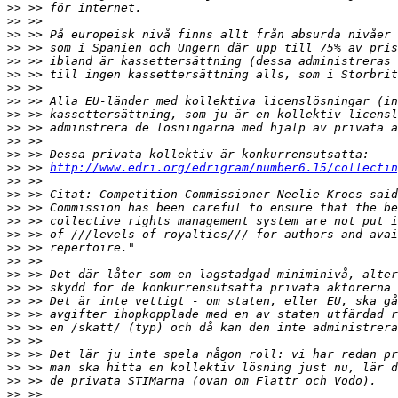
>>
>>
>>
>>
>>
>>
>>
>>
>>
>>
>>
>>
>>
 >> 
http://www.edri.org/edrigram/number6.15/collectin
>>
>>
>>
>>
>>
>>
>>
>>
>>
>>
>>
>>
>>
>>
>>
>>
>>