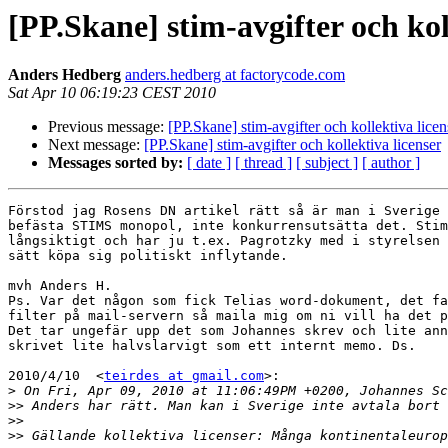
[PP.Skane] stim-avgifter och kol
Anders Hedberg
anders.hedberg at factorycode.com
Sat Apr 10 06:19:23 CEST 2010
Previous message:
[PP.Skane] stim-avgifter och kollektiva licen
Next message:
[PP.Skane] stim-avgifter och kollektiva licenser
Messages sorted by:
[ date ]
[ thread ]
[ subject ]
[ author ]
Förstod jag Rosens DN artikel rätt så är man i Sverige 
befästa STIMS monopol, inte konkurrensutsätta det. Stim
långsiktigt och har ju t.ex. Pagrotzky med i styrelsen 
sätt köpa sig politiskt inflytande.

mvh Anders H.

Ps. Var det någon som fick Telias word-dokument, det fa
filter på mail-servern så maila mig om ni vill ha det p
Det tar ungefär upp det som Johannes skrev och lite ann
skrivet lite halvslarvigt som ett internt memo. Ds.

2010/4/10  <
teirdes at gmail.com
>:

>
>>
>>
>>