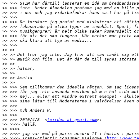
>>
>>
>>
>>
>>
>>
>>
>>
>>
>>
>>
>>
>>
>>
>>
>>
>>
>>
>>
>>
>>
>>
>>
>>
>>
>>
 >>> 2010/4/8  <
teirdes at gmail.com
>>
>>
>>
>>
 >>>> Trans-Atlantic Consumer Dialogue (
http://www.ta