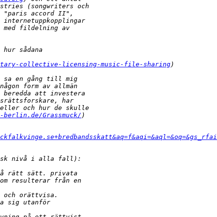
tary-collective-licensing-music-file-sharing
-berlin.de/Grassmuck/
ckfalkvinge.se+bredbandsskatt&aq=f&aqi=&aql=&oq=&gs_rfai