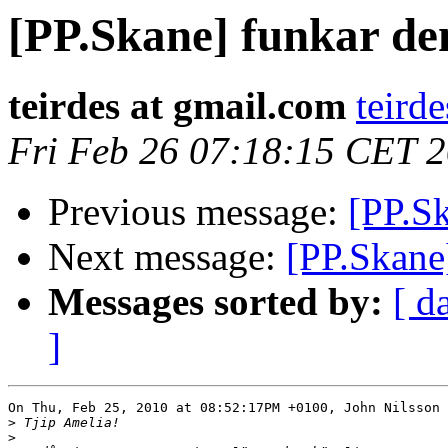
[PP.Skane] funkar de
teirdes at gmail.com
teird
Fri Feb 26 07:18:15 CET 
Previous message:
[PP.Sk
Next message:
[PP.Skane]
Messages sorted by:
[ d
]
On Thu, Feb 25, 2010 at 08:52:17PM +0100, John Nilsson 
>
>