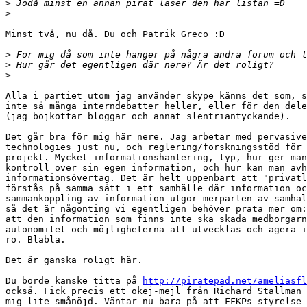
>
>
Minst två, nu då. Du och Patrik Greco :D

>
>
>
Alla i partiet utom jag använder skype känns det som, s
inte så många interndebatter heller, eller för den dele
(jag bojkottar bloggar och annat slentriantyckande).

Det går bra för mig här nere. Jag arbetar med pervasive
technologies just nu, och reglering/forskningsstöd för 
projekt. Mycket informationshantering, typ, hur ger man
kontroll över sin egen information, och hur kan man avh
informationsövertag. Det är helt uppenbart att "privatl
förstås på samma sätt i ett samhälle där information oc
sammankoppling av information utgör merparten av samhäl
så det är någonting vi egentligen behöver prata mer om:
att den information som finns inte ska skada medborgarn
autonomitet och möjligheterna att utvecklas och agera i
ro. Blabla.

Det är ganska roligt här.

Du borde kanske titta på 
http://piratepad.net/ameliasfl
också. Fick precis ett okej-mejl från Richard Stallman 
mig lite smånöjd. Väntar nu bara på att FFKPs styrelse 