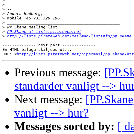
>
>
>
>
>
>
>
>
PP.Skane at lists.pirateweb.net
>
http://lists.pirateweb.net/mailman/listinfo/pp.skane
-------------- next part --------------

En HTML-bilaga skiljdes ut...

URL: <
http://lists.pirateweb.net/pipermail/pp.skane/at
Previous message:
[PP.S
standarder vanligt --> hu
Next message:
[PP.Skane
vanligt --> hur?
Messages sorted by:
[ d