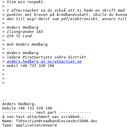
>
>
>
>
>
>
>
>
>
>
>
>
>
>
>
anders.hedberg at piratpartiet.se
>
>
>
>
>
-- 

Anders Hedberg,

mobile +46 733 320 196

-------------- next part --------------

A non-text attachment was scrubbed...

Name: TSPositionBroadbandLeviesOct2006.doc

Type: application/msword
