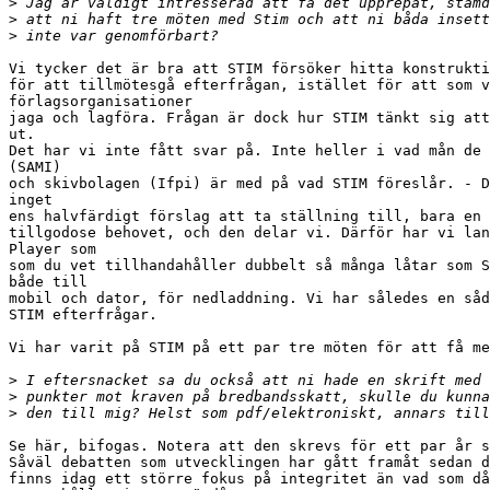
>
>
>
Vi tycker det är bra att STIM försöker hitta konstrukti
för att tillmötesgå efterfrågan, istället för att som v
förlagsorganisationer

jaga och lagföra. Frågan är dock hur STIM tänkt sig att
ut.

Det har vi inte fått svar på. Inte heller i vad mån de 
(SAMI)

och skivbolagen (Ifpi) är med på vad STIM föreslår. - D
inget

ens halvfärdigt förslag att ta ställning till, bara en 
tillgodose behovet, och den delar vi. Därför har vi lan
Player som

som du vet tillhandahåller dubbelt så många låtar som S
både till

mobil och dator, för nedladdning. Vi har således en såd
STIM efterfrågar.

Vi har varit på STIM på ett par tre möten för att få me
>
>
>
Se här, bifogas. Notera att den skrevs för ett par år s
Såväl debatten som utvecklingen har gått framåt sedan d
finns idag ett större fokus på integritet än vad som då