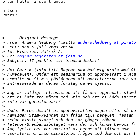
pm:an håller i stort ändå.

hilsen

Patrik

>
>
 From: Anders Hedberg [mailto:
anders.hedberg at piratp
>
>
>
 Cc: 
ragnar.segersten at join.se
>
>
>
>
>
>
>
>
>
>
>
>
>
>
>
>
>