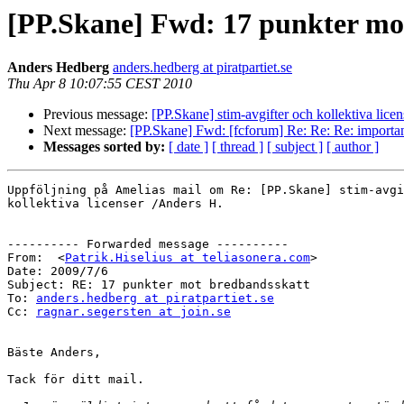
[PP.Skane] Fwd: 17 punkter mo
Anders Hedberg
anders.hedberg at piratpartiet.se
Thu Apr 8 10:07:55 CEST 2010
Previous message:
[PP.Skane] stim-avgifter och kollektiva licen
Next message:
[PP.Skane] Fwd: [fcforum] Re: Re: Re: important
Messages sorted by:
[ date ]
[ thread ]
[ subject ]
[ author ]
Uppföljning på Amelias mail om Re: [PP.Skane] stim-avgi
kollektiva licenser /Anders H.

---------- Forwarded message ----------

From:  <
Patrik.Hiselius at teliasonera.com
>

Date: 2009/7/6

Subject: RE: 17 punkter mot bredbandsskatt

To: 
anders.hedberg at piratpartiet.se
Cc: 
ragnar.segersten at join.se
Bäste Anders,

Tack för ditt mail.
