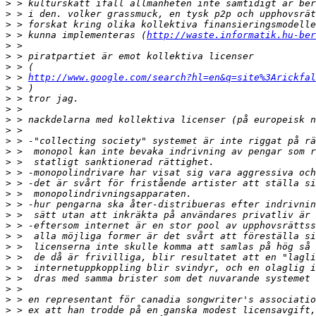
>
>
>
>
 > kunna implementeras (
http://waste.informatik.hu-ber
>
>
>
>
 > 
http://www.google.com/search?hl=en&q=site%3Arickfal
>
>
>
>
>
>
>
>
>
>
>
>
>
>
>
>
>
>
>
>
>
>