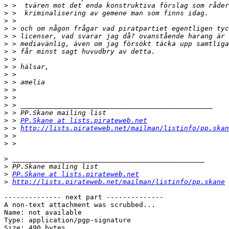
>
>
>
>
>
>
>
>
>
>
>
>
>
>
>
>
 > 
PP.Skane at lists.pirateweb.net
>
 > 
http://lists.pirateweb.net/mailman/listinfo/pp.skan
>
>
>
>
>
PP.Skane at lists.pirateweb.net
>
http://lists.pirateweb.net/mailman/listinfo/pp.skane
-------------- next part --------------

A non-text attachment was scrubbed...

Name: not available

Type: application/pgp-signature

Size: 490 bytes
