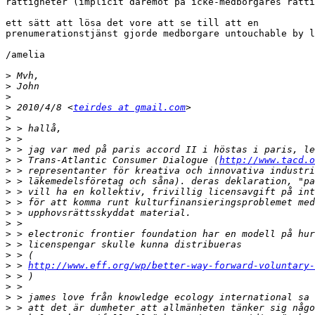
rättigheter (implicit däremot på icke-medborgares rätti
ett sätt att lösa det vore att se till att en

prenumerationstjänst gjorde medborgare untouchable by l
/amelia

>
>
>
>
 2010/4/8 <
teirdes at gmail.com
>
>
>
>
>
 > Trans-Atlantic Consumer Dialogue (
http://www.tacd.o
>
>
>
>
>
>
>
>
>
>
 > 
http://www.eff.org/wp/better-way-forward-voluntary-
>
>
>
>