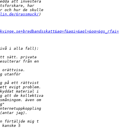
lin.de/Grassmuck/
kvinge.se+bredbandsskatt&aq=f&aqi=&aql=&oq=&gs_rfai=