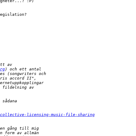
gheter...? :P)

egislation?

rg
collective-licensing-music-file-sharing