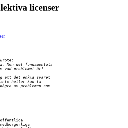
lektiva licenser
ser
wrote:

offentliga

medborgerliga
